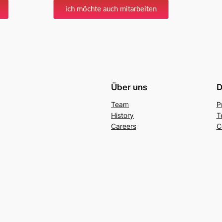
ich möchte auch mitarbeiten
Über uns
D
Team
P
History
T
Careers
C