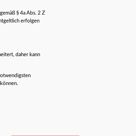
 gemäß § 4a Abs. 2 Z
tgeltlich erfolgen
eitert, daher kann
 notwendigsten
n können.